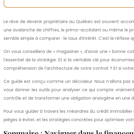
Le rêve de devenir propriétaire au Québec est souvent acco
une avalanche de chiffres, le primo-accédant ou même le prop
semble simple à comparer : le taux d’intérêt. C’est le réflexe q
On vous conseillera de « magasiner », d’avoir une « bonne cote
l’essentiel de la stratégie. Et si la véritable clé pour économi
compréhension de l’architecture de votre contrat ? Et si votre p
Ce guide est conçu comme un décodeur. Nous n’allons pas simpl
vous donner les outils pour analyser ce qui compte vraiment : l
contrôle et de transformer une obligation anxiogène en une d
Pour vous guider à travers les méandres du crédit immobilier
pièges à éviter, et les stratégies concrètes pour optimiser vo
Sommaire : Naviguer dans le financem