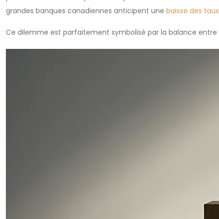
grandes banques canadiennes anticipent une
baisse des tau
Ce dilemme est parfaitement symbolisé par la balance entre la