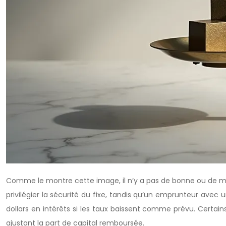
Comme le montre cette image, il n’y a pas de bonne ou de mau
privilégier la sécurité du fixe, tandis qu’un emprunteur ave
dollars en intérêts si les taux baissent comme prévu. Certa
ajustant la part de capital remboursée.