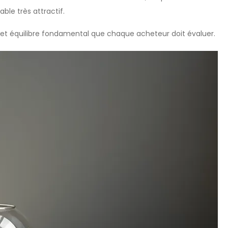
able très attractif.
 cet équilibre fondamental que chaque acheteur doit évaluer.