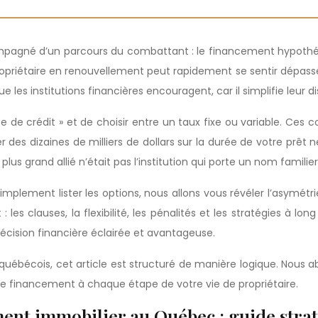
mpagné d’un parcours du combattant : le financement hypothé
riétaire en renouvellement peut rapidement se sentir dépassé. 
ue les institutions financières encouragent, car il simplifie leur
 de crédit » et de choisir entre un taux fixe ou variable. Ces co
ser des dizaines de milliers de dollars sur la durée de votre prêt
lus grand allié n’était pas l’institution qui porte un nom familier
ement lister les options, nous allons vous révéler l’asymétrie 
es clauses, la flexibilité, les pénalités et les stratégies à lo
écision financière éclairée et avantageuse.
 québécois, cet article est structuré de manière logique. Nous 
tre financement à chaque étape de votre vie de propriétaire.
ent immobilier au Québec : guide stra