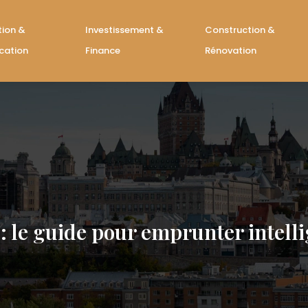
tion &
Investissement &
Construction &
cation
Finance
Rénovation
: le guide pour emprunter intell