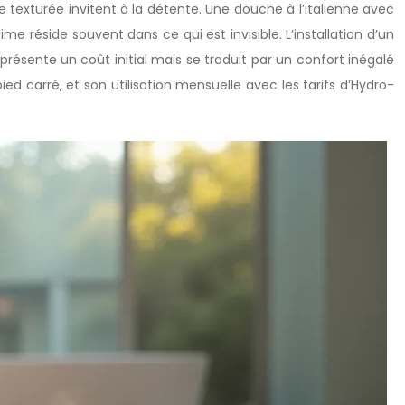
ue texturée invitent à la détente. Une douche à l’italienne avec
e réside souvent dans ce qui est invisible. L’installation d’un
résente un coût initial mais se traduit par un confort inégalé
ied carré, et son utilisation mensuelle avec les tarifs d’Hydro-