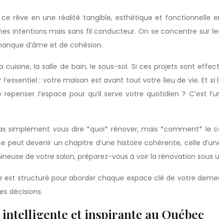
 rêve en une réalité tangible, esthétique et fonctionnelle en
nnes intentions mais sans fil conducteur. On se concentre su
 manque d’âme et de cohésion.
a cuisine, la salle de bain, le sous-sol. Si ces projets sont effe
l’essentiel : votre maison est avant tout votre lieu de vie. Et si
enser l’espace pour qu’il serve votre quotidien ? C’est l’uni
pas simplement vous dire *quoi* rénover, mais *comment* le c
peut devenir un chapitre d’une histoire cohérente, celle d’une 
mineuse de votre salon, préparez-vous à voir la rénovation sous 
e est structuré pour aborder chaque espace clé de votre demeure
es décisions.
intelligente et inspirante au Québec