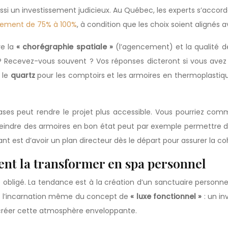
ssi un investissement judicieux. Au Québec, les experts s’accorde
issement de 75% à 100%
, à condition que les choix soient alignés a
re la
« chorégraphie spatiale »
(l’agencement) et la qualité 
ecevez-vous souvent ? Vos réponses dicteront si vous avez beso
 le
quartz
pour les comptoirs et les armoires en thermoplastiqu
hases peut rendre le projet plus accessible. Vous pourriez co
epeindre des armoires en bon état peut par exemple permettre 
ant est d’avoir un plan directeur dès le départ pour assurer la c
ment la transformer en spa personnel
 obligé. La tendance est à la création d’un sanctuaire personne
st l’incarnation même du concept de
« luxe fonctionnel »
: un i
r créer cette atmosphère enveloppante.