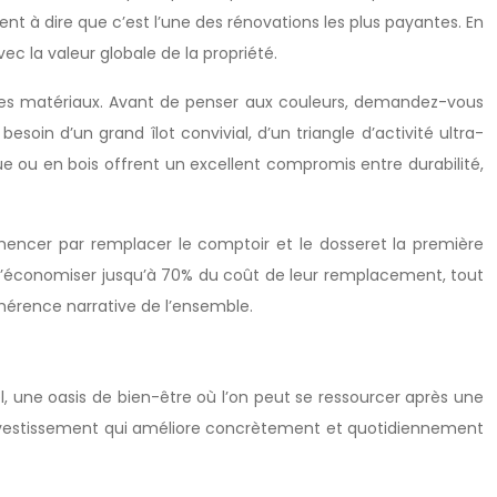
nt à dire que c’est l’une des rénovations les plus payantes. En
vec la valeur globale de la propriété.
des matériaux. Avant de penser aux couleurs, demandez-vous
in d’un grand îlot convivial, d’un triangle d’activité ultra-
e ou en bois offrent un excellent compromis entre durabilité,
mmencer par remplacer le comptoir et le dosseret la première
d’économiser jusqu’à 70% du coût de leur remplacement, tout
ohérence narrative de l’ensemble.
l, une oasis de bien-être où l’on peut se ressourcer après une
nvestissement qui améliore concrètement et quotidiennement