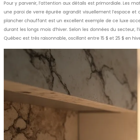
Pour y parvenir, l’attention aux détails est primordiale. Les m
une paroi de verre épurée agrandit visuellement l’espace et ap
plancher chauffant est un excellent exemple de ce luxe access
durant les longs mois d’hiver. Selon les données du secteur, l’
Québec est très raisonnable, oscillant entre 15 $ et 25 $ en hive