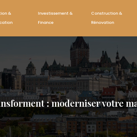
tion &
Investissement &
Construction &
cation
Finance
Rénovation
ansforment : moderniser votre ma