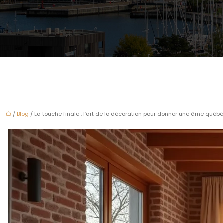
/
Blog
/ La touche finale : l’art de la décoration pour donner une âme québéc