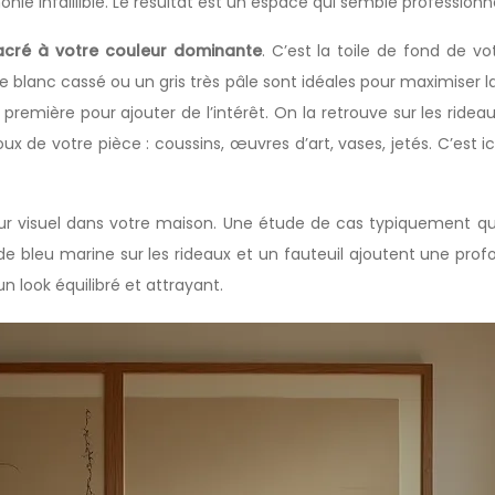
monie infaillible. Le résultat est un espace qui semble professio
acré à votre couleur dominante
. C’est la toile de fond de v
blanc cassé ou un gris très pâle sont idéales pour maximiser la 
a première pour ajouter de l’intérêt. On la retrouve sur les ridea
ijoux de votre pièce : coussins, œuvres d’art, vases, jetés. C’es
ur visuel dans votre maison. Une étude de cas typiquement qué
leu marine sur les rideaux et un fauteuil ajoutent une profon
n look équilibré et attrayant.