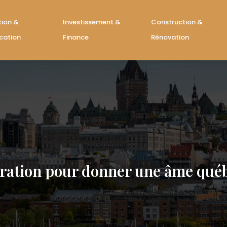
tion &
Investissement &
Construction &
cation
Finance
Rénovation
écoration pour donner une âme québ