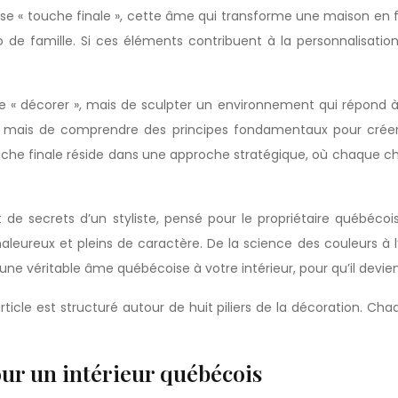
e « touche finale », cette âme qui transforme une maison en foy
de famille. Si ces éléments contribuent à la personnalisatio
 « décorer », mais de sculpter un environnement qui répond à no
est, mais de comprendre des principes fondamentaux pour crée
che finale réside dans une approche stratégique, où chaque choi
et de secrets d’un styliste, pensé pour le propriétaire québéco
 chaleureux et pleins de caractère. De la science des couleurs à
ne véritable âme québécoise à votre intérieur, pour qu’il devien
rticle est structuré autour de huit piliers de la décoration. Ch
our un intérieur québécois